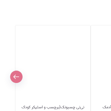
آدمک
نی‌نی چسبونک(برچسب و استیکر کودک
ب