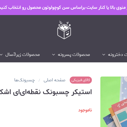
 منوی بالا یا کنار سایت براساس سن کوچولوتون محصول رو انتخاب کنید
 دخترونه
محصولات پسرونه
محصولات زیر3سال
صفحه اصلی
چسبونک‌ها
کالای فیزیکی
استیکر چسبونک نقطه‌ای‌ای اش
ناموجود